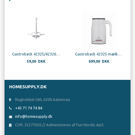
Gastroback 42325/42326 Mælkeskummer Spiralholder
Gastroback 42325 mælkeskummer latte magic, hvid
59,00 DKK
699,00 DKK
HOMESUPPLY.DK
Rugkobbel 260, 6200 Aabenraa
+45 71 74 74 84
info@homesupply.dk
CVR. 32277020 // Administreres af Fun Nordic ApS