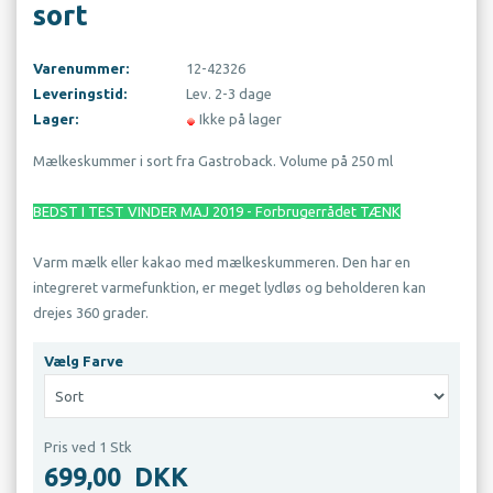
sort
Varenummer:
12-42326
Leveringstid:
Lev. 2-3 dage
Lager:
Ikke på lager
Mælkeskummer i sort fra Gastroback. Volume på 250 ml
BEDST I TEST VINDER MAJ 2019 - Forbrugerrådet TÆNK
Varm mælk eller kakao med mælkeskummeren. Den har en
integreret varmefunktion, er meget lydløs og beholderen kan
drejes 360 grader.
Vælg Farve
Pris ved 1 Stk
699,00
DKK