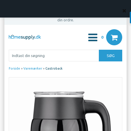
OBS! Din bestilling er først bindende, når vi har bekræftet
din ordre.
0
Forside
»
Varemærker
»
Gastroback