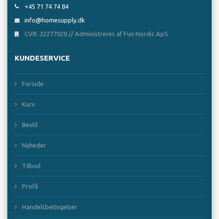
+45 71 74 74 84
info@homesupply.dk
CVR. 32277020 // Administreres af Fun Nordic ApS
KUNDESERVICE
Forside
Kurv
Bestil
Nyheder
Tilbud
Profil
Handelsbetingelser