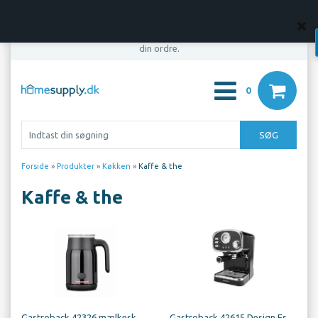
OBS! Din bestilling er først bindende, når vi har bekræftet
din ordre.
0
Forside
»
Produkter
»
Køkken
»
Kaffe & the
Kaffe & the
Gastroback 42326 mælkeskummer latte magic, sort
Gastroback 42615 Design Espresso Basic