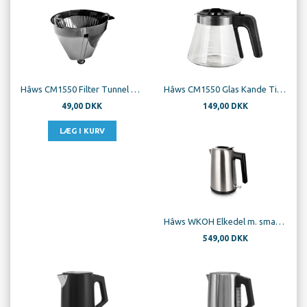
Hâws CM1550 Filter Tunnel Til Bogø Kaffemaskine
Hâws CM1550 Glas Kande Til Bogø Kaffemaskine
49,00 DKK
149,00 DKK
Hâws WKOH Elkedel m. smartlåg
549,00 DKK