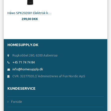
Hâws SPK202001 Elektrisk krydderkværn Salt/Peber
299,00 DKK
HOMESUPPLY.DK
Rugkobbel 260, 6200 Aabenraa
+45 71 74 74 84
info@homesupply.dk
CVR. 32277020 // Administreres af Fun Nordic ApS
KUNDESERVICE
Forside