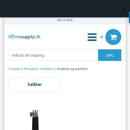
OBS! Din bestilling er først bindende, når vi har bekræftet
din ordre.
0
»
»
»
Forside
Produkter
Køkken
Kværne og mortere
Saltkar