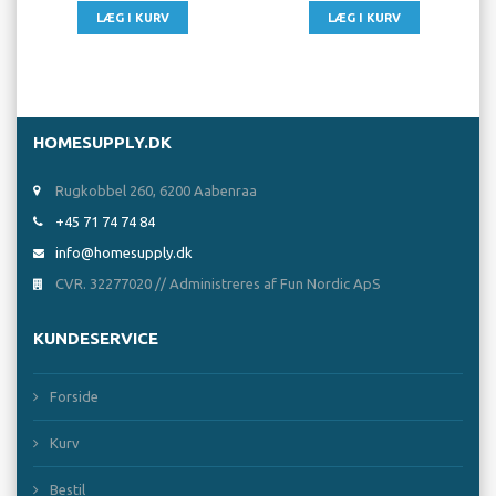
HOMESUPPLY.DK
Rugkobbel 260, 6200 Aabenraa
+45 71 74 74 84
info@homesupply.dk
CVR. 32277020 // Administreres af Fun Nordic ApS
KUNDESERVICE
Forside
Kurv
Bestil