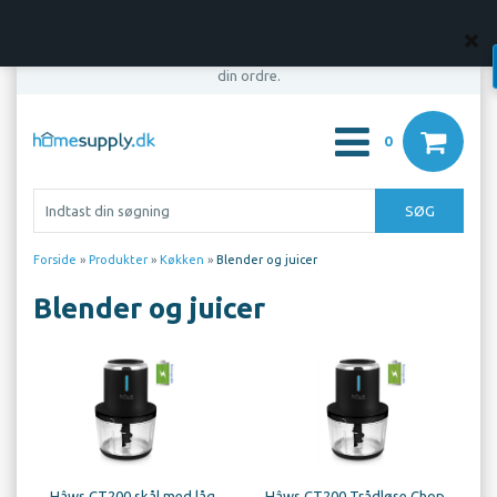
OBS! Din bestilling er først bindende, når vi har bekræftet
din ordre.
0
Forside
»
Produkter
»
Køkken
»
Blender og juicer
Blender og juicer
Hâws CT200 skål med låg
Hâws CT200 Trådløse Chopper