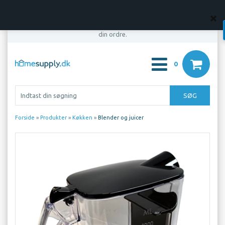
OBS! Din bestilling er først bindende, når vi har bekræftet
din ordre.
0
Forside
»
Produkter
»
Køkken
»
Blender og juicer