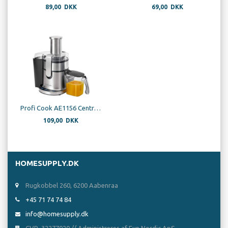
89,00 DKK
69,00 DKK
Profi Cook AE1156 Centrifugalbase
109,00 DKK
HOMESUPPLY.DK
Rugkobbel 260, 6200 Aabenraa
+45 71 74 74 84
info@homesupply.dk
CVR. 32277020 // Administreres af Fun Nordic ApS