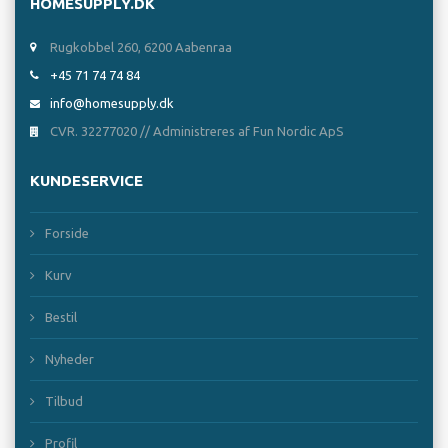
HOMESUPPLY.DK
Rugkobbel 260, 6200 Aabenraa
+45 71 74 74 84
info@homesupply.dk
CVR. 32277020 // Administreres af Fun Nordic ApS
KUNDESERVICE
Forside
Kurv
Bestil
Nyheder
Tilbud
Profil