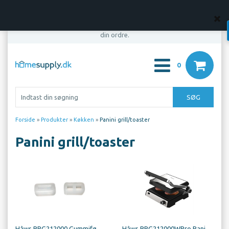
OBS! Din bestilling er først bindende, når vi har bekræftet
din ordre.
0
Forside
»
Produkter
»
Køkken
»
Panini grill/toaster
Panini grill/toaster
Hâws BPG212000 Gummifødder 2 Stk.
Hâws BPG212000WPro Panini Grill