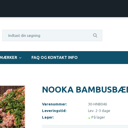
60 dages fuld returret
OBS! Din besti
EMÆRKER
FAQ OG KONTAKT INFO
NOOKA BAMBUSBÆ
Varenummer:
30-HNB046
Leveringstid:
Lev. 2-3 dage
Lager:
På lager