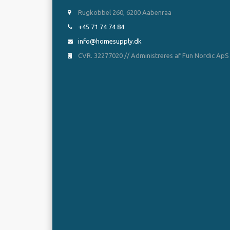
Rugkobbel 260, 6200 Aabenraa
+45 71 74 74 84
info@homesupply.dk
CVR. 32277020 // Administreres af Fun Nordic ApS