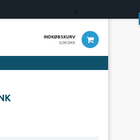
lling er først bindende, når vi har bekræftet din ordre.
INDKØBSKURV
0,00 DKK
NK