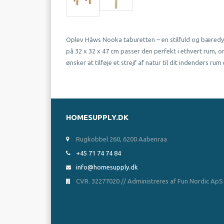
Oplev Hâws Nooka taburetten – en stilfuld og bæredygt
på 32 x 32 x 47 cm passer den perfekt i ethvert rum, o
ønsker at tilføje et strejf af natur til dit indendørs r
HOMESUPPLY.DK
Rugkobbel 260, 6200 Aabenraa
+45 71 74 74 84
info@homesupply.dk
CVR. 32277020 // Administreres af Fun Nordic ApS