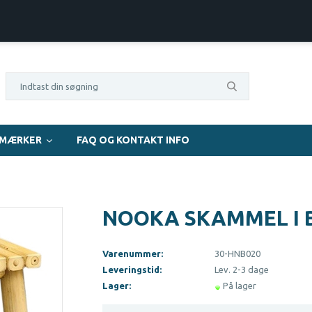
60 dages fuld returret
OBS! Din besti
EMÆRKER
FAQ OG KONTAKT INFO
NOOKA SKAMMEL I
Varenummer:
30-HNB020
Leveringstid:
Lev. 2-3 dage
Lager:
På lager