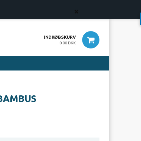
lling er først bindende, når vi har bekræftet din ordre.
INDKØBSKURV
0,00 DKK
 BAMBUS