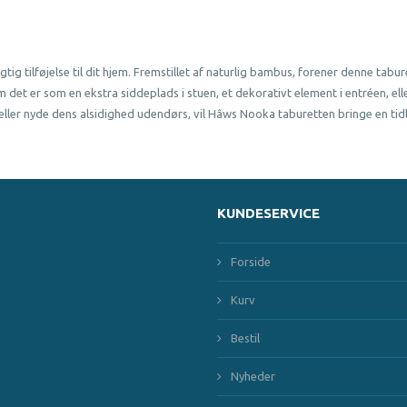
ig tilføjelse til dit hjem. Fremstillet af naturlig bambus, forener denne t
m det er som en ekstra siddeplads i stuen, et dekorativt element i entréen, el
um eller nyde dens alsidighed udendørs, vil Hâws Nooka taburetten bringe en tidlø
KUNDESERVICE
Forside
Kurv
Bestil
Nyheder